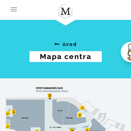
Toggle
navigation
úvod
Mapa centra
HOUSE
MEDICINE
HALFPRICE
BITCOINMAT