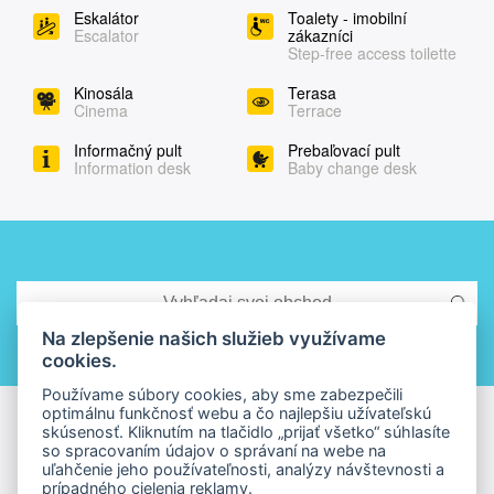
Eskalátor
Toalety - imobilní
Escalator
zákazníci
Step-free access toilette
Kinosála
Terasa
Cinema
Terrace
Informačný pult
Prebaľovací pult
Information desk
Baby change desk
Na zlepšenie našich služieb využívame
cookies.
Používame súbory cookies, aby sme zabezpečili
optimálnu funkčnosť webu a čo najlepšiu užívateľskú
skúsenosť. Kliknutím na tlačidlo „prijať všetko“ súhlasíte
so spracovaním údajov o správaní na webe na
uľahčenie jeho používateľnosti, analýzy návštevnosti a
prípadného cielenia reklamy.