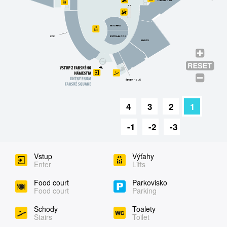
TERRANOVA
BE LENKA
CCC
EXTRA MODE
SINSAY
ŠPERK HOLÍČ
4
3
2
1
-1
-2
-3
Vstup
Výťahy
Enter
Lifts
Food court
Parkovisko
Food court
Parking
Schody
Toalety
Stairs
Toilet