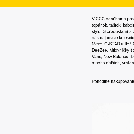
V CCC ponúkame produ
topánok, tašiek, kabe
štýlu. S produktami z
nás najnovšie kolekci
Mexx, G-STAR a tiež š
DeeZee. Milovníčky š
Vans, New Balance, D
mnoho ďalších, vrátane
Pohodlné nakupovanie,