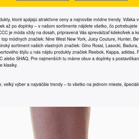
kty, ktoré spájajú atraktívne ceny a najnovšie módne trendy. Vďaka 
liek až po doplnky – v našom sortimente nájdete všetko, čo potrebujete
 CCC je móda vždy na dosah, pripravená Vás sprevádzať kdekoľvek a k
e top módnych značiek: Nine West New York, Juicy Couture, Hunter, Beve
iroký sortiment našich vlastných značiek: Gino Rossi, Lasocki, Badura,
portového štýlu u nás nájdu produkty značiek Reebok, Kappa, adidas,
C alebo SHAQ. Pre najmenších tu máme obuv a doplnky s postavičkam
 klasiky.
 veľký výber a najväčšie trendy – to všetko na jednom mieste, špeciál