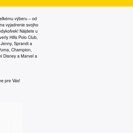
veľkému výberu – od
 na vyjadrenie svojho
edykoľvek! Nájdete u
rly Hills Polo Club,
 Jenny, Sprandi a
 Puma, Champion,
i Disney a Marvel a
ne pre Vás!