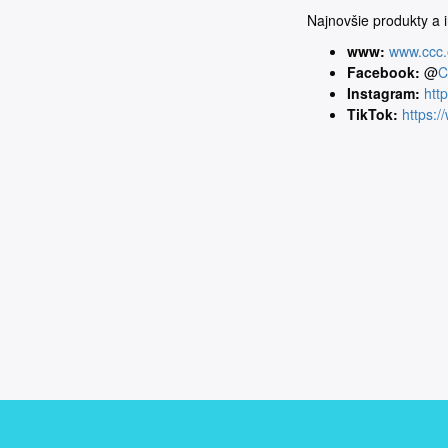
Najnovšie produkty a 
www:
www.ccc
Facebook:
@
C
Instagram:
htt
TikTok:
https: