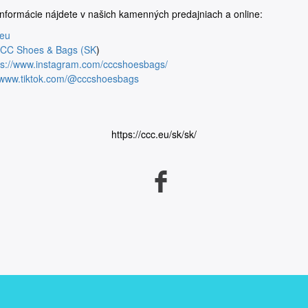
informácie nájdete v našich kamenných predajniach a online:
.eu
CC Shoes & Bags (SK
)
ps://www.instagram.com/cccshoesbags/
//www.tiktok.com/@cccshoesbags
https://ccc.eu/sk/sk/