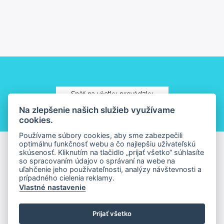
Späť na všetky prevádzky
Na zlepšenie našich služieb využívame
cookies.
Používame súbory cookies, aby sme zabezpečili
optimálnu funkčnosť webu a čo najlepšiu užívateľskú
skúsenosť. Kliknutím na tlačidlo „prijať všetko“ súhlasíte
so spracovaním údajov o správaní na webe na
uľahčenie jeho používateľnosti, analýzy návštevnosti a
prípadného cielenia reklamy.
Vlastné nastavenie
Prijať všetko
© Copyright MIRAGE SHOPPING CENTER, a.s.