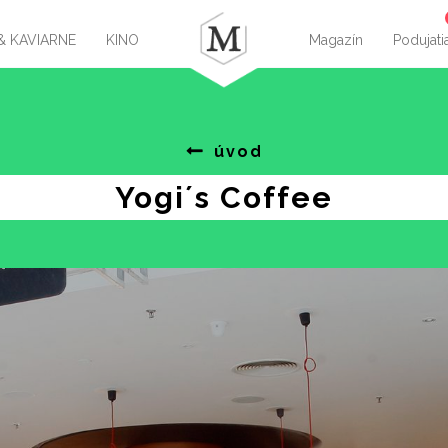
& KAVIARNE
KINO
Magazín
Podujati
úvod
Yogi´s Coffee