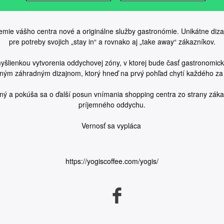
mie vášho centra nové a originálne služby gastronómie. Unikátne diza
pre potreby svojich „stay in“ a rovnako aj „take away“ zákazníkov.
yšlienkou vytvorenia oddychovej zóny, v ktorej bude časť gastronomick
ným záhradným dizajnom, ktorý hneď na prvý pohľad chytí každého za
iný a pokúša sa o ďalší posun vnímania shopping centra zo strany záka
príjemného oddychu.
Vernosť sa vypláca
https://yogiscoffee.com/yogis/