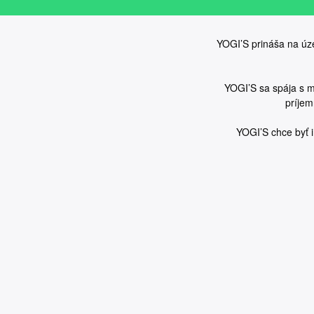
YOGI’S prináša na úze
YOGI’S sa spája s m
príjem
YOGI’S chce byť 