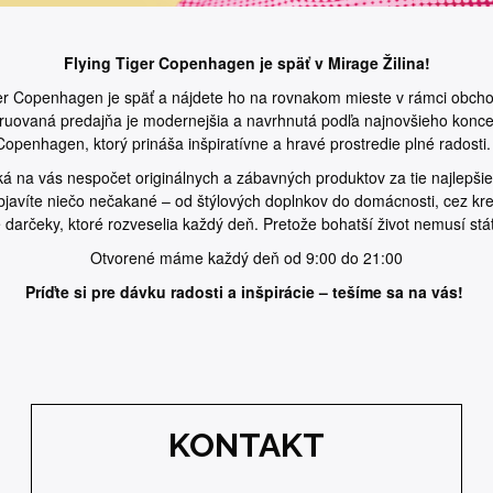
Flying Tiger Copenhagen je späť v Mirage Žilina!
er Copenhagen je späť a nájdete ho na rovnakom mieste v rámci obch
truovaná predajňa je modernejšia a navrhnutá podľa najnovšieho konce
Copenhagen, ktorý prináša inšpiratívne a hravé prostredie plné radosti
ká na vás nespočet originálnych a zábavných produktov za tie najlepšie
avíte niečo nečakané – od štýlových doplnkov do domácnosti, cez kre
 darčeky, ktoré rozveselia každý deň. Pretože bohatší život nemusí stá
Otvorené máme každý deň od 9:00 do 21:00
Príďte si pre dávku radosti a inšpirácie – tešíme sa na vás!
KONTAKT