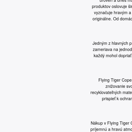
produktov oslovuje š
vyznačuje hravým a 
originálne. Od domác
Jedným z hlavných pr
zameriava na jednodu
každý mohol dopriať
Flying Tiger Cope
znižovanie sv
recyklovateľných mate
prispieť k ochr
Nákup v Flying Tiger 
príjemnú a hravú atmo