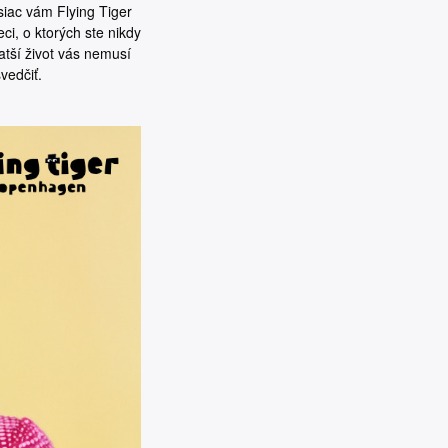
iac vám Flying Tiger
ci, o ktorých ste nikdy
atší život vás nemusí
svedčiť.