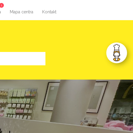
1
a
Mapa centra
Kontakt
N