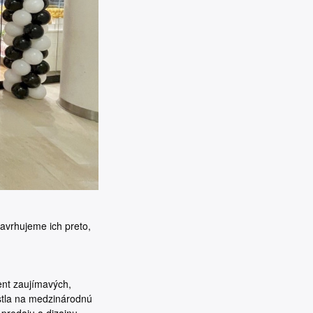
avrhujeme ich preto,
ent zaujímavých,
stla na medzinárodnú
predaju a dizajnu