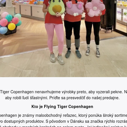
g Tiger Copenhagen nenavrhujeme výrobky preto, aby vyzerali pekne. N
aby robili ľudí šťastnými. Príďte sa presvedčiť do našej predajne.
Kto je Flying Tiger Copenhagen
penhagen je známy maloobchodný reťazec, ktorý ponúka široký sortim
vo dostupných produktov. S pôvodom v Dánsku sa značka rýchlo rozrá
 obchody v mnohých krajinách po celom svete. Jej jedinečný prístup k 