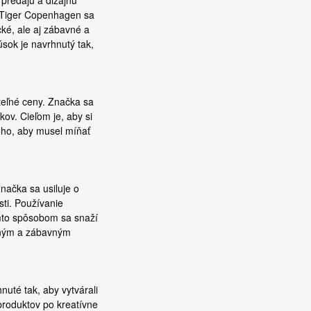
g Tiger Copenhagen sa
ké, ale aj zábavné a
sok je navrhnutý tak,
teľné ceny. Značka sa
ov. Cieľom je, aby si
oho, aby musel míňať
načka sa usiluje o
ti. Používanie
ýmto spôsobom sa snaží
itným a zábavným
uté tak, aby vytvárali
produktov po kreatívne