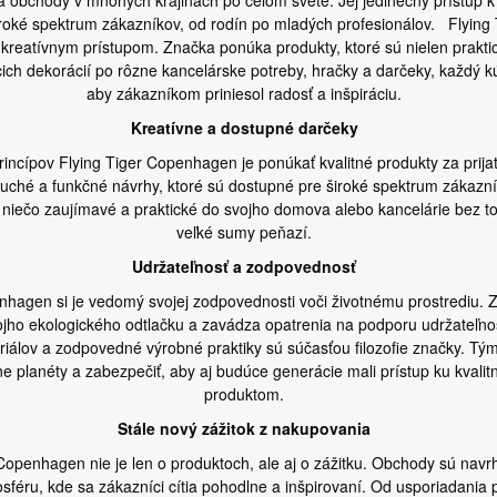
iroké spektrum zákazníkov, od rodín po mladých profesionálov. Flyin
kreatívnym prístupom. Značka ponúka produkty, ktoré sú nielen praktic
ich dekorácií po rôzne kancelárske potreby, hračky a darčeky, každý kú
aby zákazníkom priniesol radosť a inšpiráciu.
Kreatívne a dostupné darčeky
incípov Flying Tiger Copenhagen je ponúkať kvalitné produkty za prija
ché a funkčné návrhy, ktoré sú dostupné pre široké spektrum zákazník
 niečo zaujímavé a praktické do svojho domova alebo kancelárie bez t
veľké sumy peňazí.
Udržateľnosť a zodpovednosť
nhagen si je vedomý svojej zodpovednosti voči životnému prostrediu. Z
ojho ekologického odtlačku a zavádza opatrenia na podporu udržateľnos
riálov a zodpovedné výrobné praktiky sú súčasťou filozofie značky. T
ane planéty a zabezpečiť, aby aj budúce generácie mali prístup ku kval
produktom.
Stále nový zážitok z nakupovania
Copenhagen nie je len o produktoch, ale aj o zážitku. Obchody sú navrhn
sféru, kde sa zákazníci cítia pohodlne a inšpirovaní. Od usporiadania 