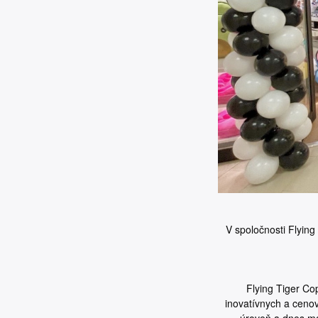
V spoločnosti Flyin
Flying Tiger Co
inovatívnych a ceno
úroveň a dnes má