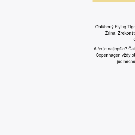
Obľúbený Flying Tig
Žilina! Zrekonš
A čo je najlepšie? Ča
Copenhagen vždy obj
jedinečné