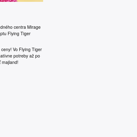
odného centra Mirage
ptu Flying Tiger
.
 ceny! Vo Flying Tiger
atívne potreby až po
ť majland!