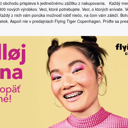
kt obchodu prispieva k jedinečnému zážitku z nakupovania. Každý mes
 nových výrobkov. Veci, ktoré potrebujete. Veci, o ktorých snívate. Ve
ú. Každý z nich vám ponúka možnosť robiť niečo, na čom vám záleží. Boh
jetok. Aspoň nie v predajniach Flying Tiger Copenhagen. Príďte sa pre