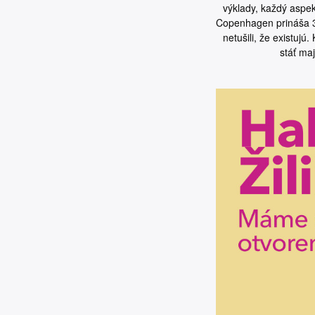
výklady, každý aspe
Copenhagen prináša 300
netušili, že existuj
stáť ma