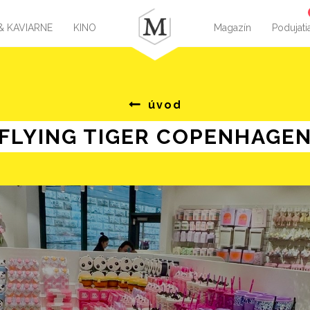
& KAVIARNE
KINO
Magazín
Podujati
úvod
FLYING TIGER COPENHAGE