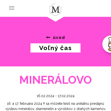
Toggle
navigation
úvod
Voľný čas
MINERÁLOVO
16.02.2024 - 17.02.2024
16. a 17. februára 2024 ‼️ sa môžete tešiť na unikátnu predajnú
výstavu minerálov, skamenelín a výrobkov z drahých kameňov.